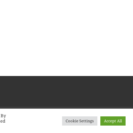
 By
led
Cookie Settings
Accept All