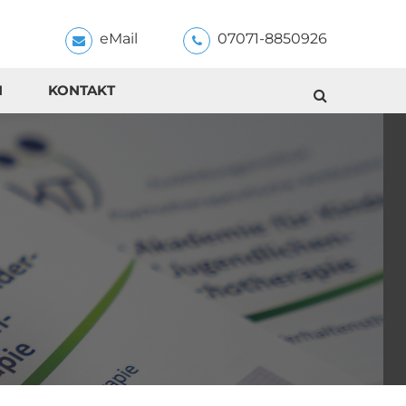
eMail
07071-8850926
N
KONTAKT