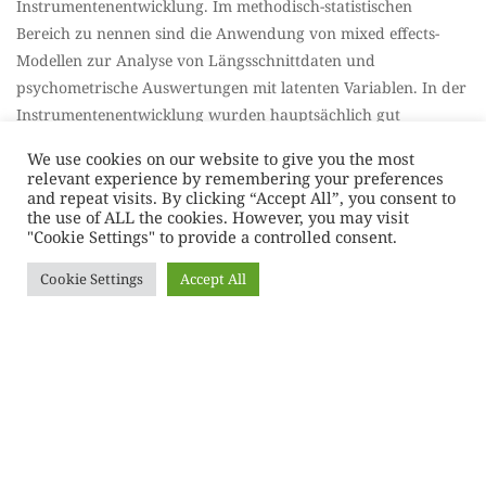
Instrumentenentwicklung. Im methodisch-statistischen
Bereich zu nennen sind die Anwendung von mixed effects-
Modellen zur Analyse von Längsschnittdaten und
psychometrische Auswertungen mit latenten Variablen. In der
Instrumentenentwicklung wurden hauptsächlich gut
etablierte Erhebungsinstrumente aus dem Depressionsbereich
We use cookies on our website to give you the most
deutschsprachig adaptiert und validiert, z.B. das BDI-II oder
relevant experience by remembering your preferences
die ADS zusammen mit Prof. Hautzinger und Kolleginnen,
and repeat visits. By clicking “Accept All”, you consent to
the use of ALL the cookies. However, you may visit
sowie ein Fragebogen zur Erfassung der
"Cookie Settings" to provide a controlled consent.
Behandlungszufriedenheit von Kindern und Eltern in der
KJPP entwickelt.
Cookie Settings
Accept All