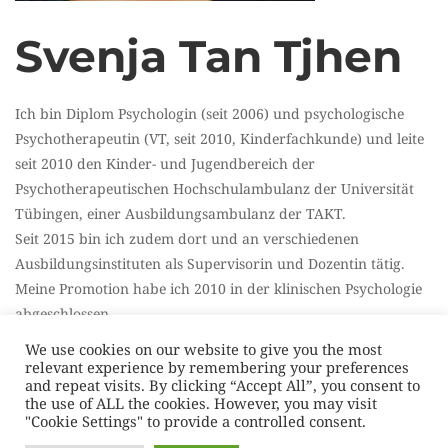
Svenja Tan Tjhen
Ich bin Diplom Psychologin (seit 2006) und psychologische
Psychotherapeutin (VT, seit 2010, Kinderfachkunde) und leite
seit 2010 den Kinder- und Jugendbereich der
Psychotherapeutischen Hochschulambulanz der Universität
Tübingen, einer Ausbildungsambulanz der TAKT.
Seit 2015 bin ich zudem dort und an verschiedenen
Ausbildungsinstituten als Supervisorin und Dozentin tätig.
Meine Promotion habe ich 2010 in der klinischen Psychologie
abgeschlossen.
Meine Arbeitsschwerpunkte liegen v.a. in der Arbeit im
We use cookies on our website to give you the most
Kinder- und Jugendbereich.
relevant experience by remembering your preferences
and repeat visits. By clicking “Accept All”, you consent to
Ich bin Mitglied des Ausbildungsausschuss der TAKT und seit
the use of ALL the cookies. However, you may visit
2021 eine Gesellschafterin der TAKT.
"Cookie Settings" to provide a controlled consent.